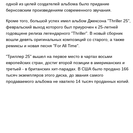
одной из целей создателей альбома было придание
бернсовским произведениям современного звучания.
Кроме того, большой успех имел альбом Джексона "Thriller 25",
февральский выход которого был приурочен к 25-летней
годовщине релиза легендарного "Thriller". В новый сборник
вошли девять оригинальных композиций со старого, а также
ремиксы и новая песня "For All Time".
"Триллер 25" вышел на первое место в чартах восьми
европейских стран, достиг второй позиции в американских и
третьей - в британских хит-парадах. В США было продано 166
тысяч экземпляров этого диска, до звания самого
продаваемого альбома не хватило 14 тысяч проданных копий.