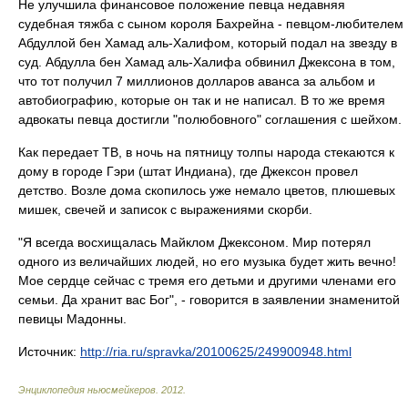
Не улучшила финансовое положение певца недавняя
судебная тяжба с сыном короля Бахрейна - певцом-любителем
Абдуллой бен Хамад аль-Халифом, который подал на звезду в
суд. Абдулла бен Хамад аль-Халифа обвинил Джексона в том,
что тот получил 7 миллионов долларов аванса за альбом и
автобиографию, которые он так и не написал. В то же время
адвокаты певца достигли "полюбовного" соглашения с шейхом.
Как передает ТВ, в ночь на пятницу толпы народа стекаются к
дому в городе Гэри (штат Индиана), где Джексон провел
детство. Возле дома скопилось уже немало цветов, плюшевых
мишек, свечей и записок с выражениями скорби.
"Я всегда восхищалась Майклом Джексоном. Мир потерял
одного из величайших людей, но его музыка будет жить вечно!
Мое сердце сейчас с тремя его детьми и другими членами его
семьи. Да хранит вас Бог", - говорится в заявлении знаменитой
певицы Мадонны.
Источник:
http://ria.ru/spravka/20100625/249900948.html
Энциклопедия ньюсмейкеров
.
2012
.