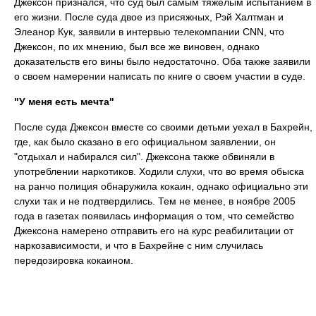
Джексон признался, что суд был самым тяжелым испытанием в
его жизни. После суда двое из присяжных, Рэй Халтман и
Элеанор Кук, заявили в интервью телекомпании CNN, что
Джексон, по их мнению, был все же виновен, однако
доказательств его вины было недостаточно. Оба также заявили
о своем намерении написать по книге о своем участии в суде.
"У меня есть мечта"
После суда Джексон вместе со своими детьми уехал в Бахрейн,
где, как было сказано в его официальном заявлении, он
"отдыхал и набирался сил". Джексона также обвиняли в
употреблении наркотиков. Ходили слухи, что во время обыска
на ранчо полиция обнаружила кокаин, однако официально эти
слухи так и не подтвердились. Тем не менее, в ноябре 2005
года в газетах появилась информация о том, что семейство
Джексона намерено отправить его на курс реабилитации от
наркозависимости, и что в Бахрейне с ним случилась
передозировка кокаином.