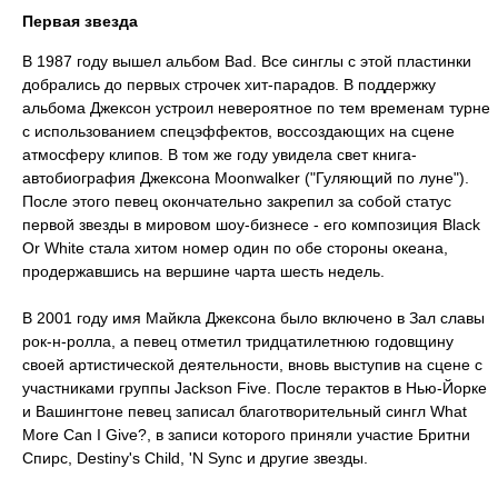
Первая звезда
В 1987 году вышел альбом Bad. Все синглы с этой пластинки
добрались до первых строчек хит-парадов. В поддержку
альбома Джексон устроил невероятное по тем временам турне
с использованием спецэффектов, воссоздающих на сцене
атмосферу клипов. В том же году увидела свет книга-
автобиография Джексона Moonwalker ("Гуляющий по луне").
После этого певец окончательно закрепил за собой статус
первой звезды в мировом шоу-бизнесе - его композиция Black
Or White стала хитом номер один по обе стороны океана,
продержавшись на вершине чарта шесть недель.
В 2001 году имя Майкла Джексона было включено в Зал славы
рок-н-ролла, а певец отметил тридцатилетнюю годовщину
своей артистической деятельности, вновь выступив на сцене с
участниками группы Jackson Five. После терактов в Нью-Йорке
и Вашингтоне певец записал благотворительный сингл What
More Can I Give?, в записи которого приняли участие Бритни
Спирс, Destiny's Child, 'N Sync и другие звезды.