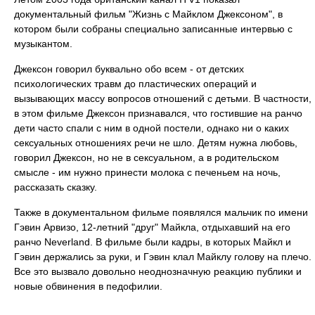
документальный фильм "Жизнь с Майклом Джексоном", в
котором были собраны специально записанные интервью с
музыкантом.
Джексон говорил буквально обо всем - от детских
психологических травм до пластических операций и
вызывающих массу вопросов отношений с детьми. В частности,
в этом фильме Джексон признавался, что гостившие на ранчо
дети часто спали с ним в одной постели, однако ни о каких
сексуальных отношениях речи не шло. Детям нужна любовь,
говорил Джексон, но не в сексуальном, а в родительском
смысле - им нужно принести молока с печеньем на ночь,
рассказать сказку.
Также в документальном фильме появлялся мальчик по имени
Гэвин Арвизо, 12-летний "друг" Майкла, отдыхавший на его
ранчо Neverland. В фильме были кадры, в которых Майкл и
Гэвин держались за руки, и Гэвин клал Майклу голову на плечо.
Все это вызвало довольно неоднозначную реакцию публики и
новые обвинения в педофилии.