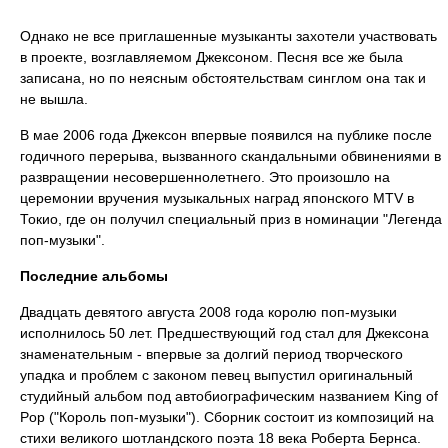
Однако не все приглашенные музыканты захотели участвовать
в проекте, возглавляемом Джексоном. Песня все же была
записана, но по неясным обстоятельствам синглом она так и
не вышла.
В мае 2006 года Джексон впервые появился на публике после
годичного перерыва, вызванного скандальными обвинениями в
развращении несовершеннолетнего. Это произошло на
церемонии вручения музыкальных наград японского MTV в
Токио, где он получил специальный приз в номинации "Легенда
поп-музыки".
Последние альбомы
Двадцать девятого августа 2008 года королю поп-музыки
исполнилось 50 лет. Предшествующий год стал для Джексона
знаменательным - впервые за долгий период творческого
упадка и проблем с законом певец выпустил оригинальный
студийный альбом под автобиографическим названием King of
Pop ("Король поп-музыки"). Сборник состоит из композиций на
стихи великого шотландского поэта 18 века Роберта Бернса.