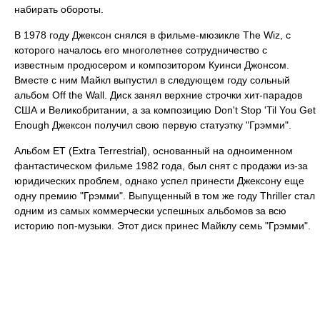
набирать обороты.
В 1978 году Джексон снялся в фильме-мюзикле The Wiz, с
которого началось его многолетнее сотрудничество с
известным продюсером и композитором Куинси Джонсом.
Вместе с ним Майкл выпустил в следующем году сольный
альбом Off the Wall. Диск занял верхние строчки хит-парадов
США и Великобритании, а за композицию Don't Stop 'Til You Get
Enough Джексон получил свою первую статуэтку "Грэмми".
Альбом ET (Extra Terrestrial), основанный на одноименном
фантастическом фильме 1982 года, был снят с продажи из-за
юридических проблем, однако успел принести Джексону еще
одну премию "Грэмми". Выпущенный в том же году Thriller стал
одним из самых коммерчески успешных альбомов за всю
историю поп-музыки. Этот диск принес Майклу семь "Грэмми".